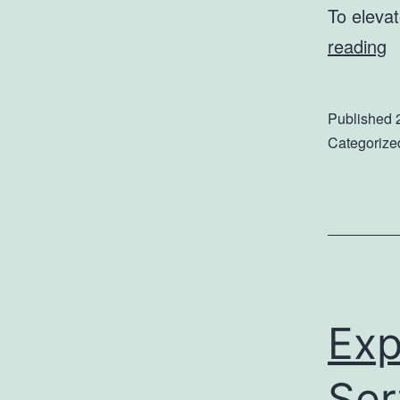
To eleva
I
reading
S
a
Published
Fi
Categorize
F
in
Q
G
L
D
Exp
Ser