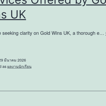
ns UK
e seeking clarity on Gold Wins UK, a thorough e…
xploring
he
gital
29 มีนาคม 2026
ervices
d as
ผลงานนักเรียน
ffered
y
old
ins
K