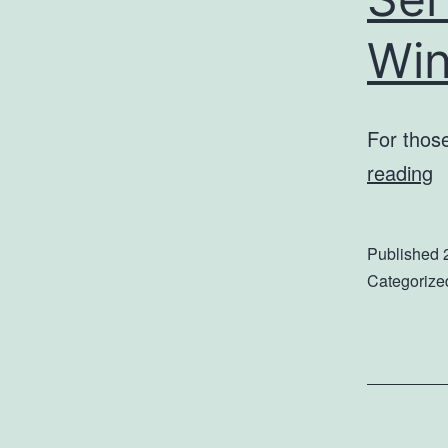
Wi
For thos
E
reading
t
Di
Published
S
Categorize
O
b
G
W
U