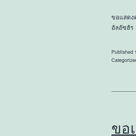
ขอแสดงคว
อัลอัซฮัร
Published
Categorize
ขอแ