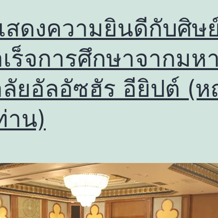
สดงความยินดีกับศิษย์
สำเร็จการศึกษาจากมหา
ัยอัลอัซฮัร อียิปต์ (ห
ท่าน)