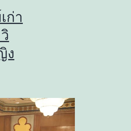
เก่า
วิ
ญิง