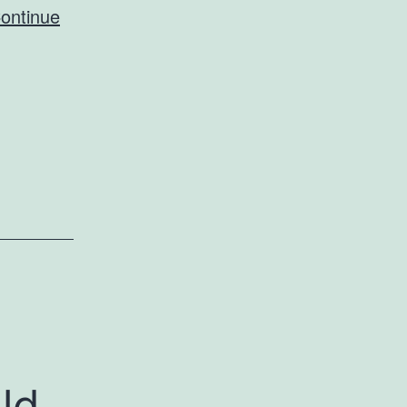
ontinue
ld