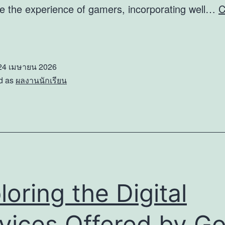
te the experience of gamers, incorporating well…
C
mproving
earch
nd
24 เมษายน 2026
ltering
d as
ผลงานนักเรียน
eatures
bet
ame
obby
esign
loring the Digital
vices Offered by Go